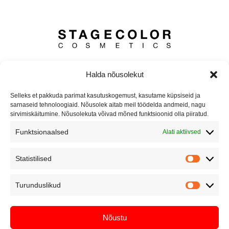
Suur-Laagri 2, Tallinn 10415
Halda nõusolekut
+372 5855 7100
Selleks et pakkuda parimat kasutuskogemust, kasutame küpsiseid ja
info@sctrends.ee
sarnaseid tehnoloogiaid. Nõusolek aitab meil töödelda andmeid, nagu
sirvimiskäitumine. Nõusolekuta võivad mõned funktsioonid olla piiratud.
MENÜÜ
Funktsionaalsed
Alati aktiivsed
Pood
Statistilised
Bränd
Meist
Turunduslikud
KASULIK
Nõustu